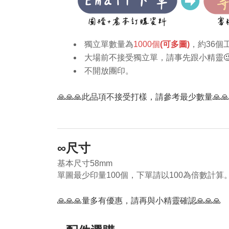
​獨立單數量為
1000個
(可多圖)
，約36個
大場前不接受獨立單，請事先跟小精靈

不開放團印。
🙏🙏🙏此品項不接受打樣，請參考最少數量🙏🙏
∞尺寸
基本尺寸58mm
單圖最少印量100個，下單請以100為倍數計算
🙏🙏🙏量多有優惠，請再與小精靈確認🙏🙏🙏