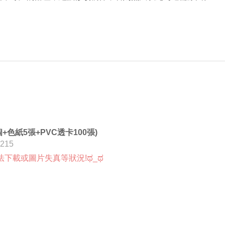
+色紙5張+PVC透卡100張)
215
法下載或圖片失真等狀況!ಥ_ಥ