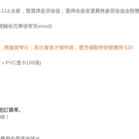
7-11&全家，需選擇是否保值，選擇保值者運費將參照保值金額變
驗收完畢後寄至email)
，將隨貨寄出；若出貨後才補申請，需另補郵寄掛號費用 $28
 + PVC透卡100張)
覆您訂購單。
唷！
費用也愛護地球🌱。