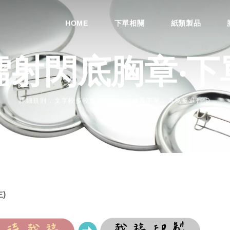
HOME
下單相關
紙類製品
鐳射閃底胸章‧下
詳細規則，文字較多較繁雜，請詳閱後再下單，避免被退件:D
)