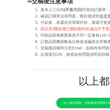
∞交稿後注意事項
基本上三日內
(不含六日)
可收到訂購單，
確認
訂購
單沒有問題，匯款後請到
進度
付款後，若還在排單製作前，都還可更
請注意!!匯款後已開始製作的成品不予
印刷品因每家螢幕色不同一定會有
±10
​訂製品因機器略為位移造成偏差在所難
交稿後請隨時注意Email，如稿件有問
出貨後3日內，檢查如有問題請即刻回
以上都
以上都沒問題，但我還有問題要LIN