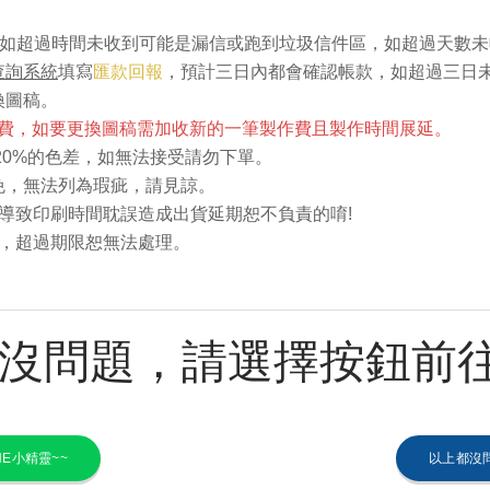
如超過時間未收到可能是漏信或跑到垃圾信件區，如超過天數未
查詢系統
填寫
匯款回報
，預計三日內都會確認帳款，如超過三日
換圖稿。
退費，如要更換圖稿需加收新的一筆製作費且製作時間展延。
~20%的色差，如無法接受請勿下單。
免，無法列為瑕疵，請見諒。
題導致印刷時間耽誤造成出貨延期恕不負責的唷!
報，超過期限恕無法處理。
沒問題，請選擇按鈕前
E小精靈~~
以上都沒問