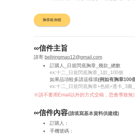
胸章範例檔
∞信件主旨
請寄
bellringmao12@gmail.com
訂購人_日規閃底胸章_幾款_總數
ex:十二_日規閃底胸章_1款_100個
如果品項較多請這樣填
(例如有胸章100個
ex:十二_日規閃底胸章+色紙+透卡_3圖_
※請不要用Email以外的方式交稿，恐會導致無
∞信件內容
(請填寫基本資料供建檔)
訂購人：
手機號碼：