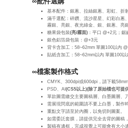
∞配件選購
基本配件：
銀蔥、拉絲銀蔥、彩虹、折
滿千選配
：
碎鑽、流沙星星、幻彩白蔥
霧銀、亮銀、夜光綠金、銀、銀蔥、亮
糖果袋包裝
(亮/霧面)
：平口 @+2元；鋸齒
銀色鋁箔袋包裝：@+3元
背卡含加工：58~62mm 單圖100以內 @
貼紙含加工：58~62mm以內 單圖100以內
∞檔案製作格式
CMYK、300dpi或600dpi，請下載58
PSD、AI
(CS5以上)
(除了原始檔也可提供
單款圖需繳交主要圖稿層、白墨圖層、刀
需展現閃底的範圍請不要上白墨，製作
重點文字請至於內圈，以免切到圖案。
如需委託套膜，請提供完全去背的圖稿，
製稿有邊框，完成視覺上可能會有大小