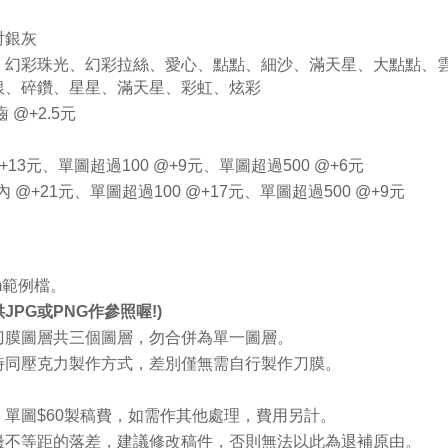
射銀灰
、幻彩珠光、幻彩拉絲、愛心、點點、細沙、滿天星、大點點、
銀、碎鑽、星星、滿天星、彩虹、炫彩
 @+2.5元
+13元、單圖超過100 @+9元
、單圖超過500 @+6元
 @+21元、單圖超過100 @+17元、單圖超過500 @+9元
mm範例檔。
JPG或PNG作參照喔!)
膜圖層​共三個圖層，勿合併為單一圖層。
時同壓克力製作方式，差別僅無需自行製作刀膜。
單圖$60
製
稿費，如需作其他處理，費用另計。
邊不等距的落差，建議修改稿件，否則無法以此為退補原由。