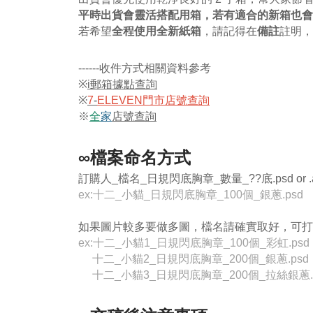
平時出貨會靈活搭配用箱，若有適合的新箱也會
​若希望
全程使用全新紙箱
，請記得在
備註
註明，
------收件方式相關資料參考
※
i郵箱據點查詢
※
7
-
ELEVEN門市店號查詢
※
全
家
店號查詢
∞檔案命名方式
訂購人_檔名_日規閃底胸章_數量_??底.psd or .ai o
ex:十二_小貓_日規
閃底胸章_100個_銀蔥.psd
如果圖片較多要做多圖，檔名請確實取好，可打
ex:十二_小貓1_日規閃底胸章_100個_彩虹.psd
十二_小貓2_日規閃底胸章_200個_銀蔥.psd
十二_小貓3_日規閃底胸章_200個_拉絲銀蔥.p