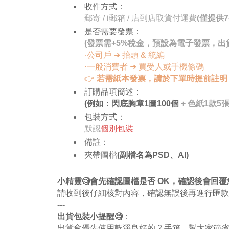
收件方式：
郵寄 / i郵箱 / 店到店取貨付運費
(僅提供
是否需要發票：
(發票需+5%稅金，預設為電子發票，出貨
·公司戶 ➜ 抬頭 & 統編
·一般消費者 ➜ 買受人或手機條碼
👉
若需紙本發票，請於下單時提前註明
訂購品項簡述：
(例如：閃底胸章1圖100個
+ 色紙1款5張
包裝方式：
默認
個別包裝
備註：
夾帶圖檔
(副檔名為PSD、AI)
小精靈🧐會先確認圖檔是否 OK，確認後會回
請收到後仔細核對內容，確認無誤後再進行匯款
---
出貨包裝小提醒🧐
：
出貨會優先使用乾淨良好的 2 手箱，幫大家節省