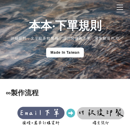
HOME
下單相關
本本‧下單規則
揪團時間表
紙類製品
胸章製品
簽名板
獨立單介紹
詳細規則，文字較多較繁雜，請詳閱後再下單，避免被退件:D
壓克力製品
圓形胸章
名片
下單步驟參考
透明壓克力
布類製品
鐳射閃底圓形胸章
名片(找手感)
Made In Taiwan
範例檔下載
樣品索取(店到店)
直噴印T-shirt
滿版透明壓克力
日規鐳射閃底圓形胸章
大量明信片≧100
壓克力配件選購
刺繡貼
飯友透明壓克力
愛心胸章
少量明信片≦100
進度查詢系統
織標
鐳射透明壓克力
棺形胸章
方形便條紙
小小柑仔店
透明壓克力立牌
∞製作流程
全斷貼紙
透明串串壓克力
日規透明壓克力
PVC透明卡片