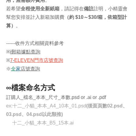
用，無需額外費用
。
​若希望
全程使用全新紙箱
，請記得在
備註
註明，小精靈會
幫您安排並計入新箱加購費
（約 $10～$30/箱，依箱型計
算）
。
------收件方式相關資料參考
※
i郵箱據點查詢
※
7
-
ELEVEN門市店號查詢
※
全
家
店號查詢
∞檔案命名方式
訂購人_檔名_本本_尺寸_本數.psd or .ai or .pdf
ex:十二_小貓_本本_A4_10本_01.psd
(後面頁數02.psd、
03.psd、04.psd以此類推)
十二_小貓_本本_B5_15本.ai