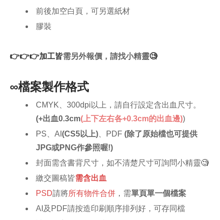
前後加空白頁，可另選紙材
膠裝
👉👉👉
加工皆
需另外報價，請找小精靈​
🧐
∞檔案製作格式
CMYK、300dpi以上，請自行設定含出血尺寸。
(+出血0.3cm
(上下左右各+0.3cm的出血邊)
)
PS、AI
(CS5以上)
、PDF
(除了原始檔也可提供
JPG或PNG作參照喔!)
封面需含書背尺寸，如不清楚尺寸可詢問小精靈
🧐
繳交圖稿皆
需含出血
PSD
請將
所有物件合併
，需
單頁單一個檔案
AI及PDF請按造印刷順序排列好，可存同檔