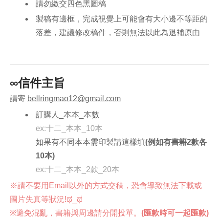
請勿繳交四色黑圖稿
製稿有邊框，完成視覺上可能會有大小邊不等距的
落差，建議修改稿件，否則無法以此為退補原由
∞信件主旨
請寄
bellringmao12@gmail.com
訂購人_本本_本數
ex:十二_本本_10本
如果有不同本本需印製請這樣填
(例如有書籍2款各
10本)
ex:十二_本本_2款_20本
※請不要用Email以外的方式交稿，恐會導致無法下載或
圖片失真等狀況!ಥ_ಥ
※避免混亂，
書籍與周邊請分開投單。
(匯款時可一起匯款)