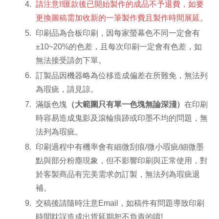
請注意!!匯款後已開始製作的成品不予退費，如要
更換圖稿需加收新的一筆製作費且製作時間展延。
印刷品為合板印刷，因每家螢幕色不同一定會有
±10~20%的色差，且每次印刷一定會有色差，如
無法接受請勿下單。
訂製品因機器略為位移造成偏差在所難免，無法列
為瑕疵，請見諒。
滿版色塊
（大範圍只有單一色塊無論深淺）
在印刷
時容易造成鬼影及滾輪痕跡或印墨不均的問題，無
法列為瑕疵。
印刷過程中有機率會有細微刮痕/微小瑕疵/細微墨
點與部分粉塵現象，但不影響印刷與正常使用，對
於客製商品有完美需求勿訂製，無法列為瑕疵退
補。
交稿後請隨時注意Email，如稿件有問題導致印刷
時間耽誤造成出貨延期恕不負責的唷!