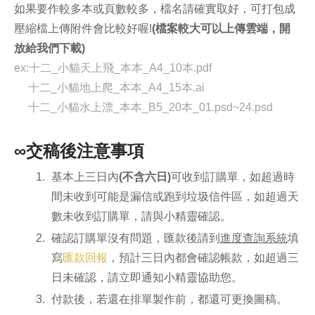
如果要作較多本或頁數較多，檔名請確實取好，可打包成
壓縮檔上傳附件會比較好喔!
(檔案較大可以上傳雲端，開
放給我們下載)
ex:十二_小貓天上飛_本本_A4_10本.pdf
十二_小貓地上爬_本本_A4_15本.ai
十二_小貓水上漂_本本_B5_20本_01.psd~24.psd
∞交稿後注意事項
基本上三日內
(不含六日)
可收到訂購單，如超過時
間未收到可能是漏信或跑到垃圾信件區，如超過天
數未收到訂購單，請與小精靈確認。
確認
訂購
單沒有問題，匯款後請到
進度查詢系統
填
寫
匯款回報
，預計三日內都會確認帳款，如超過三
日未確認，請立即通知小精靈協助您。
付款後，若還在排單製作前，都還可更換圖稿。