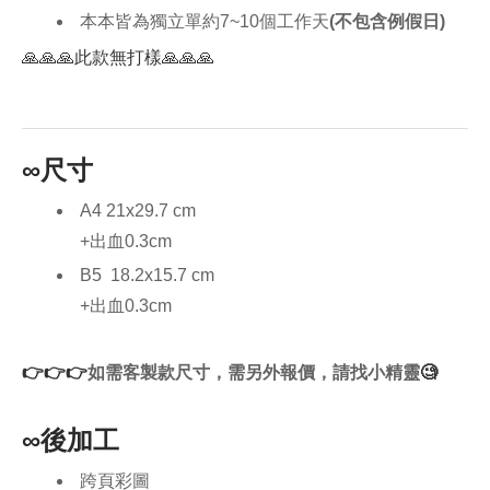
造型手機氣墊支架
本本皆為獨立單約7~10個工作天
(不包含例假日)
🙏🙏🙏此款無打樣
🙏🙏🙏
∞尺寸
A4 21x29.7 cm
+出血0.3cm
B5 18.2x15.7 cm
​+出血0.3cm
👉👉👉
如需客製款尺寸，需另外報價，請找小精靈​
🧐
∞後加工
跨頁彩圖